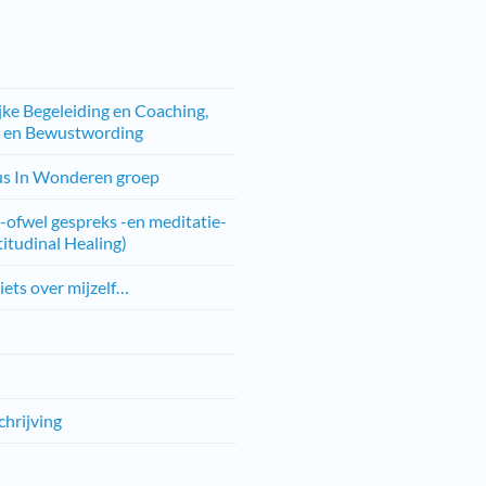
jke Begeleiding en Coaching,
g en Bewustwording
us In Wonderen groep
 -ofwel gespreks -en meditatie-
titudinal Healing)
iets over mijzelf…
hrijving