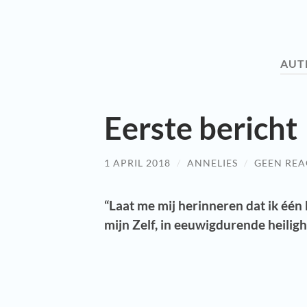
AUT
Eerste bericht
1 APRIL 2018
/
ANNELIES
/
GEEN REA
“Laat me mij herinneren dat ik één
mijn Zelf, in eeuwigdurende heilig