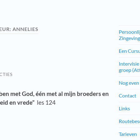
EUR:
ANNELIES
Persoonli
Zingevin
Een Curs
Intervisie
groep (At
CTIES
Nog even 
 ben met God, één met al mijn broeders en
Contact
heid en vrede”
les 124
Links
Routebesc
Tarieven