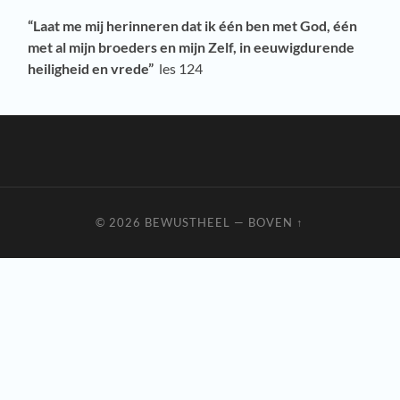
“Laat me mij herinneren dat ik één ben met God, één
met al mijn broeders en mijn Zelf, in eeuwigdurende
heiligheid en vrede”
les 124
© 2026
BEWUSTHEEL
—
BOVEN ↑